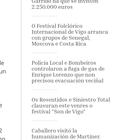
Garrido na que se invisten
2.250.000 euros
O Festival Folclórico
Internacional de Vigo arranca
con grupos de Senegal,
Moscova e Costa Rica
de
Policía Local e Bombeiros
controlaron a fuga de gas de
 un
Enrique Lorenzo que non
precisou evacuación veciñal
Os Resentidos e Siniestro Total
e
clausuran este venres o
festival "Son de Vigo"
2
Caballero visitó la
humanización de Martínez
mo