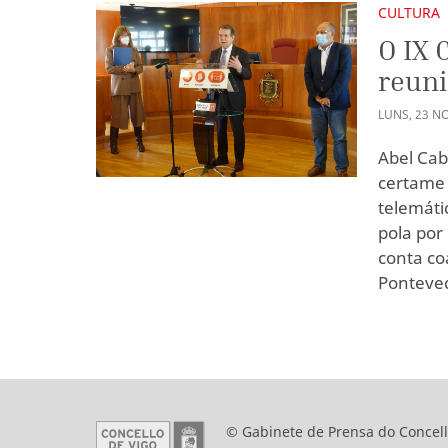
CULTURA
O IX 
reuni
LUNS
,
23
N
Abel Cab
certame 
telemáti
pola por
conta co
Ponteve
© Gabinete de Prensa do Concell