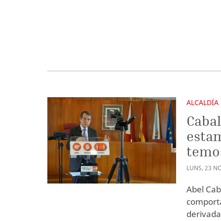
ALCALDÍA
Cabal
estam
temos
LUNS
,
23
N
Abel Cab
comporta
derivada