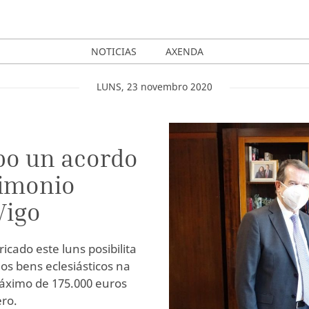
NOTICIAS
AXENDA
LUNS
,
23
novembro
2020
spo un acordo
rimonio
Vigo
icado este luns posibilita
os bens eclesiásticos na
áximo de 175.000 euros
ro.