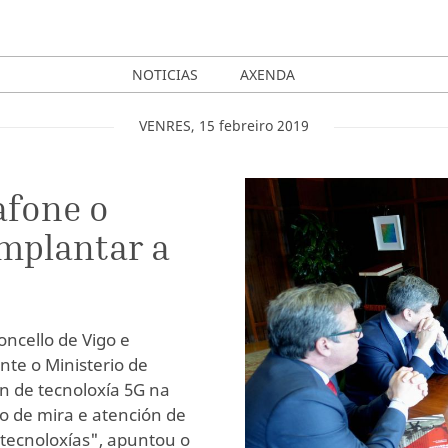
NOTICIAS
AXENDA
VENRES
,
15
febreiro
2019
afone o
implantar a
ncello de Vigo e
te o Ministerio de
n de tecnoloxía 5G na
to de mira e atención de
tecnoloxías", apuntou o