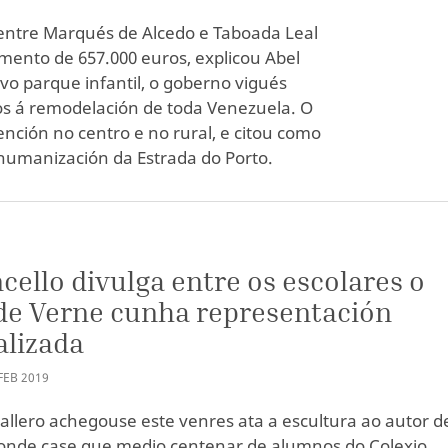
entre Marqués de Alcedo e Taboada Leal
mento de 657.000 euros, explicou Abel
vo parque infantil, o goberno vigués
ros á remodelación de toda Venezuela. O
tención no centro e no rural, e citou como
 humanización da Estrada do Porto.
cello divulga entre os escolares o
de Verne cunha representación
alizada
FEB
2019
allero achegouse este venres ata a escultura ao autor d
onde case que medio centenar de alumnos do Colexio