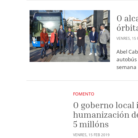
O alc
órbit
VENRES
,
15
Abel Cab
autobús 
semana n
FOMENTO
O goberno local i
humanización de
5 millóns
VENRES
,
15
FEB
2019