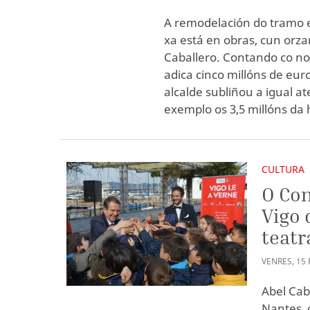
A remodelación do tramo 
xa está en obras, cun orza
Caballero. Contando co no
adica cinco millóns de eu
alcalde subliñou a igual a
exemplo os 3,5 millóns da
CULTURA
O Con
Vigo 
teatr
VENRES
,
15
Abel Cab
Nantes, 