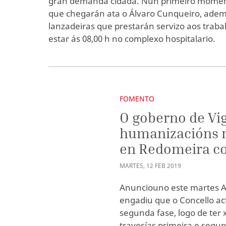
gran demanda cidadá. Nun primeiro moment
que chegarán ata o Álvaro Cunqueiro, adem
lanzadeiras que prestarán servizo aos trab
estar ás 08,00 h no complexo hospitalario.
FOMENTO
O goberno de Vi
humanizacións n
en Redomeira c
MARTES
,
12
FEB
2019
Anunciouno este martes Ab
engadiu que o Concello ac
segunda fase, logo de ter 
travesías primeira e segu