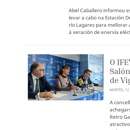
Abel Caballero informou es
levar a cabo na Estación 
río Lagares para mellorar 
á xeración de enerxía eléct
O IFE
Salón
de Vi
MARTES
,
12
A concel
achegarse
Retro Ga
atractiv