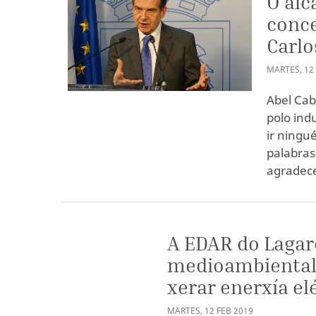
O alc
conce
Carlo
MARTES
,
12
Abel Cab
polo ind
ir ningué
palabras
agradece
A EDAR do Lagar
medioambiental"
xerar enerxía el
MARTES
,
12
FEB
2019