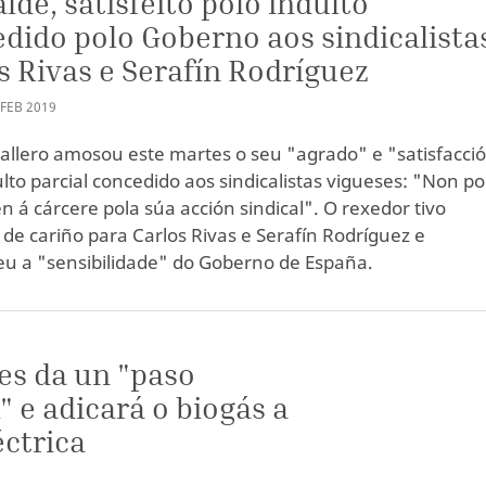
alde, satisfeito polo indulto
dido polo Goberno aos sindicalista
s Rivas e Serafín Rodríguez
FEB
2019
allero amosou este martes o seu "agrado" e "satisfacci
ulto parcial concedido aos sindicalistas vigueses: "Non p
n á cárcere pola súa acción sindical". O rexedor tivo
 de cariño para Carlos Rivas e Serafín Rodríguez e
u a "sensibilidade" do Goberno de España.
es da un "paso
 e adicará o biogás a
éctrica