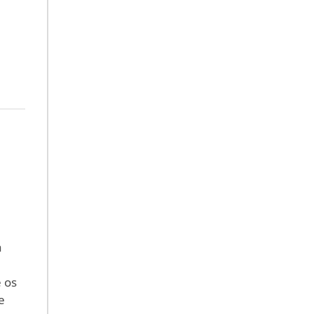
a
 os
e