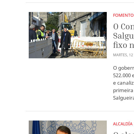
FOMENTO
O Con
Salgu
fixo 
MARTES
,
12
O gobern
522.000 
e canaliz
primeira
Salgueir
ALCALDÍA