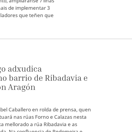
o, ampliaranse 7 liñas
ais de implementar 3
alladores que teñen que
go adxudica
o barrio de Ribadavia e
on Aragón
el Caballero en rolda de prensa, quen
tuará nas rúas Forno e Calazas nesta
xa mellorado a rúa Ribadavia e as
nda. Na confluencia de Redomeira e