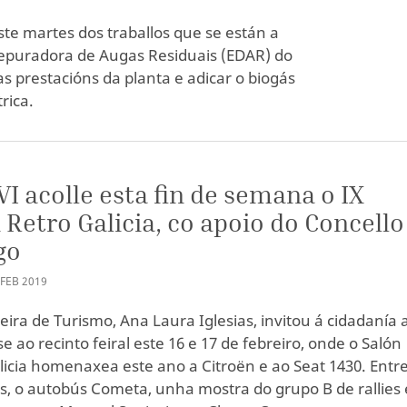
te martes dos traballos que se están a
Depuradora de Augas Residuais (EDAR) do
as prestacións da planta e adicar o biogás
rica.
VI acolle esta fin de semana o IX
 Retro Galicia, co apoio do Concello
go
FEB
2019
leira de Turismo, Ana Laura Iglesias, invitou á cidadanía 
 ao recinto feiral este 16 e 17 de febreiro, onde o Salón
licia homenaxea este ano a Citroën e ao Seat 1430. Entre
os, o autobús Cometa, unha mostra do grupo B de rallies 