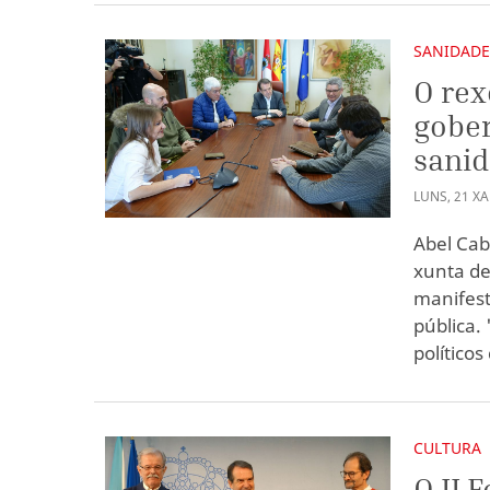
SANIDAD
O rex
gober
sanid
LUNS
,
21
X
Abel Cab
xunta de
manifest
pública.
políticos
CULTURA
O II 