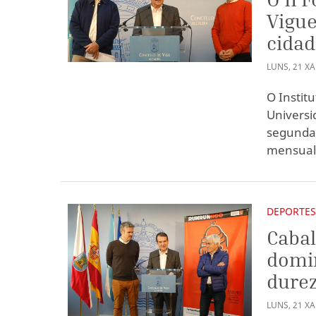
Vigue
cidad
LUNS
,
21
X
O Instit
Universi
segunda 
mensual 
DEPORTE
Cabal
domi
durez
LUNS
,
21
X