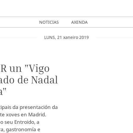
NOTICIAS
AXENDA
LUNS
,
21
xaneiro
2019
UR un "Vigo
ado de Nadal
a"
cipais da presentación da
ste xoves en Madrid.
 seu Entroido, a
ra, gastronomía e