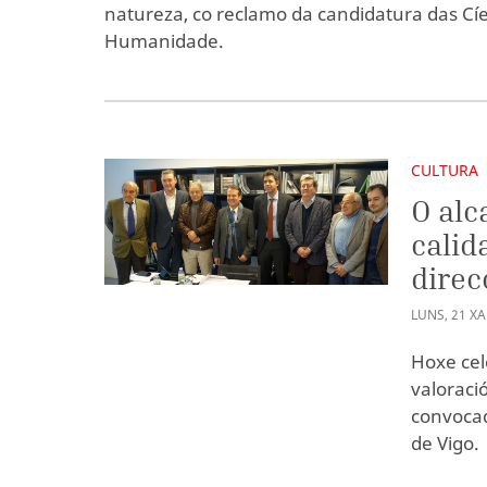
natureza, co reclamo da candidatura das Cí
Humanidade.
CULTURA
O alc
calid
dire
LUNS
,
21
X
Hoxe cel
valoraci
convocad
de Vigo.