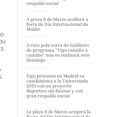
respaldo social
A praza 8 de Marzo acollerá a
festa do Día Internacional da
Muller
DO
DOU
A ruta pola serra do Galiñeiro
3.
do programa "Vigo camiño a
camiño" non se realizará este
domingo
O
Vigo presenta en Madrid su
S
candidatura a la Universiada
2013 con un proyecto
deportivo sin fisuras y con
gran respaldo social
La plaza 8 de Marzo acogerá la
fiesta del Día Internacional de