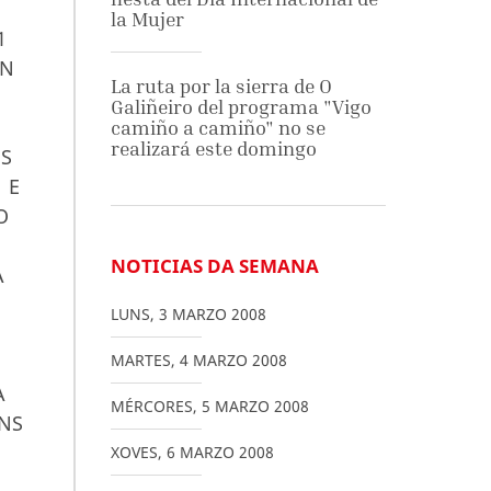
la Mujer
1
ÓN
La ruta por la sierra de O
Galiñeiro del programa "Vigo
camiño a camiño" no se
realizará este domingo
ES
 E
O
NOTICIAS DA SEMANA
A
LUNS
,
3
MARZO
2008
MARTES
,
4
MARZO
2008
A
MÉRCORES
,
5
MARZO
2008
ÓNS
XOVES
,
6
MARZO
2008