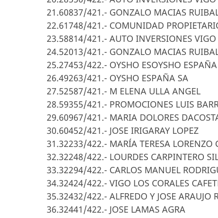
21.60837/421.- GONZALO MACIAS RUIBA
22.61748/421.- COMUNIDAD PROPIETARI
23.58814/421.- AUTO INVERSIONES VIGO
24.52013/421.- GONZALO MACIAS RUIBA
25.27453/422.- OYSHO ESOYSHO ESPAÑ
26.49263/421.- OYSHO ESPAÑA SA
27.52587/421.- M ELENA ULLA ANGEL
28.59355/421.- PROMOCIONES LUIS BAR
29.60967/421.- MARIA DOLORES DACOS
30.60452/421.- JOSE IRIGARAY LOPEZ
31.32233/422.- MARÍA TERESA LORENZO
32.32248/422.- LOURDES CARPINTERO SI
33.32294/422.- CARLOS MANUEL RODRI
34.32424/422.- VIGO LOS CORALES CAFET
35.32432/422.- ALFREDO Y JOSE ARAUJO
36.32441/422.- JOSE LAMAS AGRA