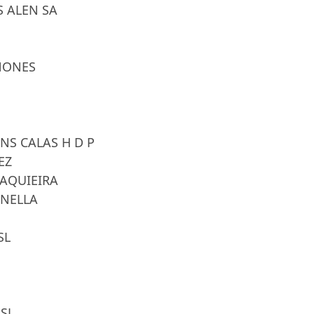
S ALEN SA
IÑONES
INS CALAS H D P
EZ
MAQUIEIRA
ANELLA
SL
 SL