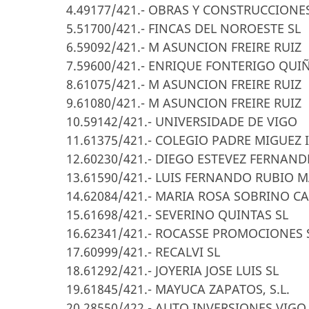
4.49177/421.- OBRAS Y CONSTRUCCIONE
5.51700/421.- FINCAS DEL NOROESTE SL
6.59092/421.- M ASUNCION FREIRE RUIZ
7.59600/421.- ENRIQUE FONTERIGO QU
8.61075/421.- M ASUNCION FREIRE RUIZ
9.61080/421.- M ASUNCION FREIRE RUIZ
10.59142/421.- UNIVERSIDADE DE VIGO
11.61375/421.- COLEGIO PADRE MIGUEZ 
12.60230/421.- DIEGO ESTEVEZ FERNAND
13.61590/421.- LUIS FERNANDO RUBIO 
14.62084/421.- MARIA ROSA SOBRINO C
15.61698/421.- SEVERINO QUINTAS SL
16.62341/421.- ROCASSE PROMOCIONES 
17.60999/421.- RECALVI SL
18.61292/421.- JOYERIA JOSE LUIS SL
19.61845/421.- MAYUCA ZAPATOS, S.L.
20.28550/422.- AUTO INVERSIONES VIGO