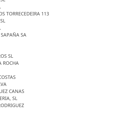
L
OS TORRECEDEIRA 113
 SL
L
A SAPAÑA SA
ROS SL
TA ROCHA
 COSTAS
LVA
GUEZ CANAS
ERIA, SL
 RODRIGUEZ