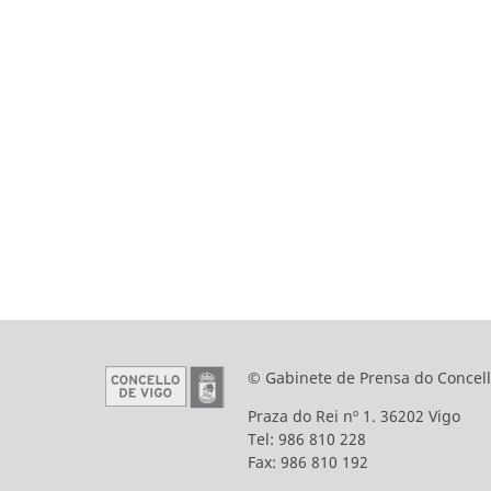
© Gabinete de Prensa do Concell
Praza do Rei nº 1. 36202 Vigo
Tel: 986 810 228
Fax: 986 810 192