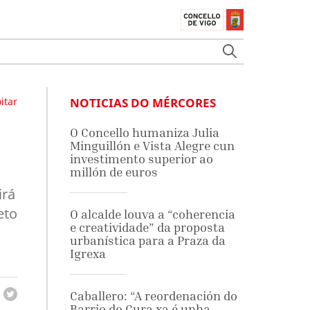
itar
NOTICIAS DO MÉRCORES
O Concello humaniza Julia
Minguillón e Vista Alegre cun
investimento superior ao
millón de euros
irá
eto
O alcalde louva a “coherencia
e creatividade” da proposta
urbanística para a Praza da
Igrexa
Caballero: “A reordenación do
Barrio do Cura xa é unha