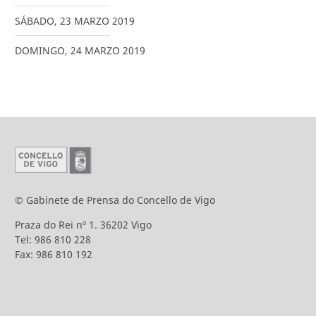
SÁBADO
,
23
MARZO
2019
DOMINGO
,
24
MARZO
2019
© Gabinete de Prensa do Concello de Vigo
Praza do Rei nº 1. 36202 Vigo
Tel: 986 810 228
Fax: 986 810 192