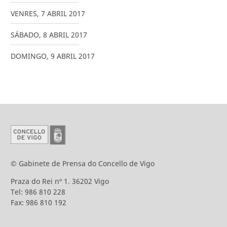
VENRES
,
7
ABRIL
2017
SÁBADO
,
8
ABRIL
2017
DOMINGO
,
9
ABRIL
2017
© Gabinete de Prensa do Concello de Vigo
Praza do Rei nº 1. 36202 Vigo
Tel: 986 810 228
Fax: 986 810 192