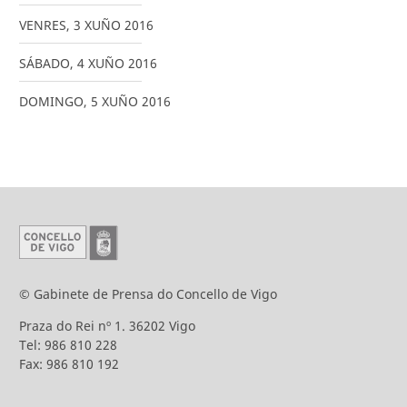
VENRES
,
3
XUÑO
2016
SÁBADO
,
4
XUÑO
2016
DOMINGO
,
5
XUÑO
2016
© Gabinete de Prensa do Concello de Vigo
Praza do Rei nº 1. 36202 Vigo
Tel: 986 810 228
Fax: 986 810 192