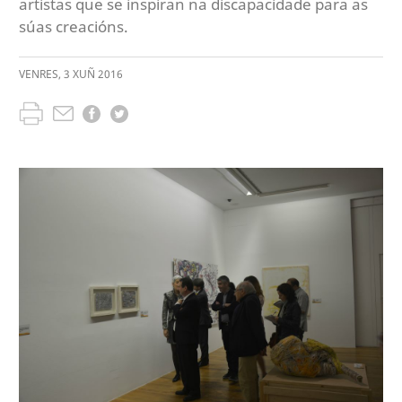
artistas que se inspiran na discapacidade para as
súas creacións.
VENRES
,
3
XUÑ
2016