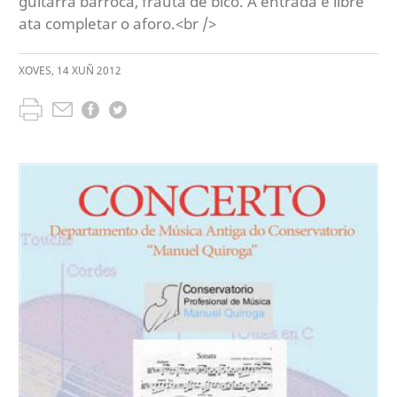
guitarra barroca, frauta de bico. A entrada é libre
ata completar o aforo.<br />
XOVES
,
14
XUÑ
2012