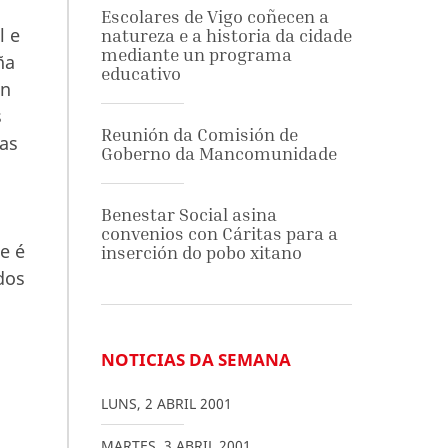
Escolares de Vigo coñecen a
l e
natureza e a historia da cidade
mediante un programa
ña
educativo
en
s
Reunión da Comisión de
ias
Goberno da Mancomunidade
Benestar Social asina
convenios con Cáritas para a
e é
inserción do pobo xitano
dos
NOTICIAS DA SEMANA
LUNS
,
2
ABRIL
2001
MARTES
,
3
ABRIL
2001