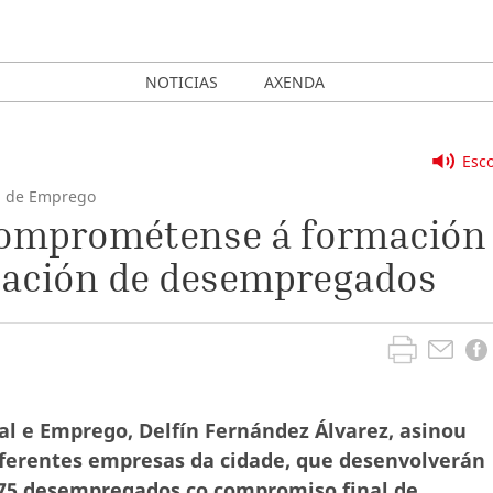
NOTICIAS
AXENDA
Esco
al de Emprego
comprométense á formación
tación de desempregados
l e Emprego, Delfín Fernández Álvarez, asinou
iferentes empresas da cidade, que desenvolverán
 75 desempregados co compromiso final de