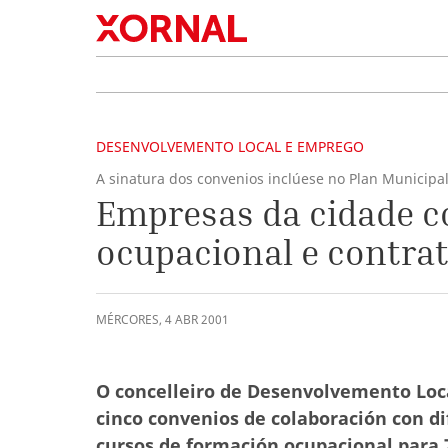
DESENVOLVEMENTO LOCAL E EMPREGO
A sinatura dos convenios inclúese no Plan Municip
Empresas da cidade 
ocupacional e contra
MÉRCORES
,
4
ABR
2001
O concelleiro de Desenvolvemento Loca
cinco convenios de colaboración con d
cursos de formación ocupacional para