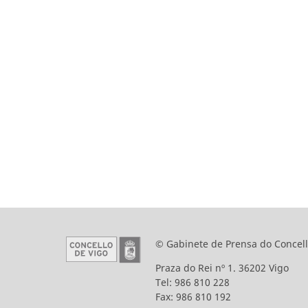
© Gabinete de Prensa do Concell
Praza do Rei nº 1. 36202 Vigo
Tel: 986 810 228
Fax: 986 810 192