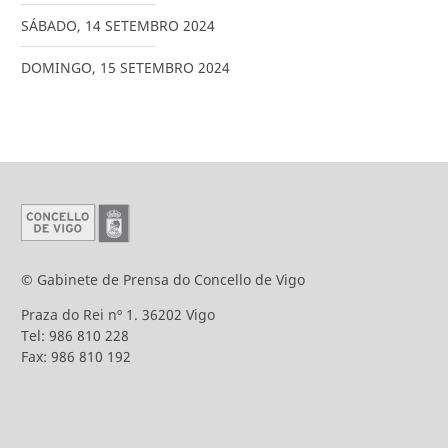
SÁBADO
,
14
SETEMBRO
2024
DOMINGO
,
15
SETEMBRO
2024
© Gabinete de Prensa do Concello de Vigo
Praza do Rei nº 1. 36202 Vigo
Tel: 986 810 228
Fax: 986 810 192