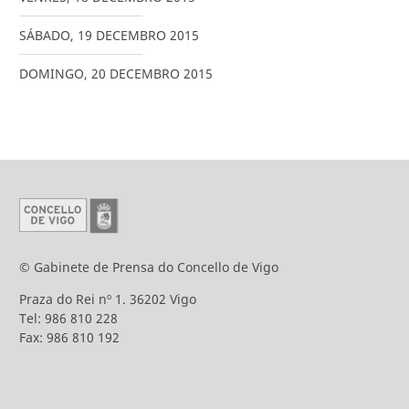
SÁBADO
,
19
DECEMBRO
2015
DOMINGO
,
20
DECEMBRO
2015
© Gabinete de Prensa do Concello de Vigo
Praza do Rei nº 1. 36202 Vigo
Tel: 986 810 228
Fax: 986 810 192