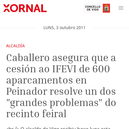
LUNS
,
3
outubro
2011
ALCALDÍA
Caballero asegura que a
cesión ao IFEVI de 600
aparcamentos en
Peinador resolve un dos
"grandes problemas" do
recinto feiral
<br /> O alcalde de Vigo recibiu hoxe luns esta