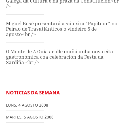
Galega da Cultura e na praza da Constitución<br
/>
Miguel Bosé presentará a súa xira "Papitour" no
Peirao de Trasatlánticos o vindeiro 5 de
agosto<br />
O Monte de A Guía acolle mañá unha nova cita
gastronómica coa celebración da Festa da
Sardiña <br />
NOTICIAS DA SEMANA
LUNS
,
4
AGOSTO
2008
MARTES
,
5
AGOSTO
2008