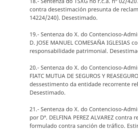
18.- Sentenza do TSXG no r.c.a. nº 02/
contra desestimación presunta de reclam
14224/240). Desestimado.
19.- Sentenza do X. do Contencioso-Admini
D. JOSE MANUEL COMESAÑA IGLESIAS cont
responsabilidade patrimonial. Desestima
20.- Sentenza do X. do Contencioso-Admini
FIATC MUTUA DE SEGUROS Y REASEGUROS c
dessestimento da entidade recorrente rel
Desestimado.
21.- Sentenza do X. do Contencioso-Admini
por Dª. DELFINA PEREZ ALVAREZ contra re
formulado contra sanción de tráfico. Est