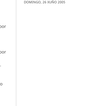
DOMINGO
,
26
XUÑO
2005
por
por
.
to