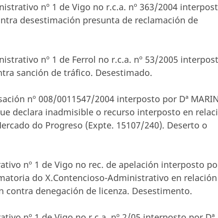
strativo nº 1 de Vigo no r.c.a. nº 363/2004 interpos
ra desestimación presunta de reclamación de
strativo nº 1 de Ferrol no r.c.a. nº 53/2005 interpos
a sanción de tráfico. Desestimado.
asación nº 008/0011547/2004 interposto por Dª MARI
 declara inadmisible o recurso interposto en relac
Mercado do Progreso (Expte. 15107/240). Deserto o
tivo nº 1 de Vigo no rec. de apelación interposto po
atoria do X.Contencioso-Administrativo en relación
n contra denegación de licenza. Desestimento.
tivo nº 1 de Vigo no r.c.a. nº 2/05 interposto por Dª