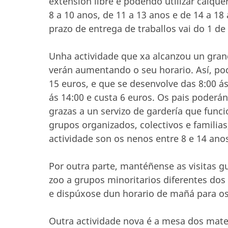
extensión libre e podendo utilizar calque
8 a 10 anos, de 11 a 13 anos e de 14 a 1
prazo de entrega de traballos vai do 1 de
Unha actividade que xa alcanzou un grand
verán aumentando o seu horario. Así, po
15 euros, e que se desenvolve das 8:00 ás
ás 14:00 e custa 6 euros. Os pais poderán
grazas a un servizo de gardería que funci
grupos organizados, colectivos e familias
actividade son os nenos entre 8 e 14 ano
Por outra parte, mantéñense as visitas 
zoo a grupos minoritarios diferentes dos
e dispúxose dun horario de mañá para os
Outra actividade nova é a mesa dos materi