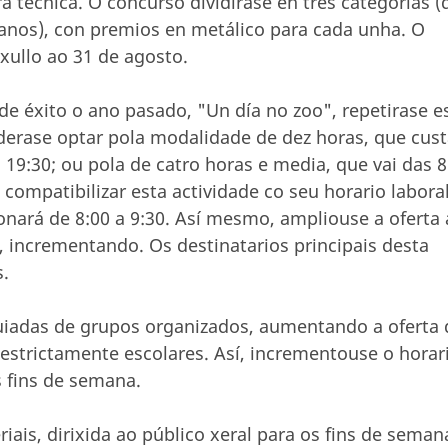
ra técnica. O concurso dividirase en tres categorías (
8 anos), con premios en metálico para cada unha. O
 xullo ao 31 de agosto.
e éxito o ano pasado, "Un día no zoo", repetirase e
derase optar pola modalidade de dez horas, que cus
 19:30; ou pola de catro horas e media, que vai das 8
 compatibilizar esta actividade co seu horario labora
onará de 8:00 a 9:30. Así mesmo, ampliouse a oferta 
, incrementando. Os destinatarios principais desta
s.
guiadas de grupos organizados, aumentando a oferta
 estrictamente escolares. Así, incrementouse o horar
 fins de semana.
ais, dirixida ao público xeral para os fins de seman