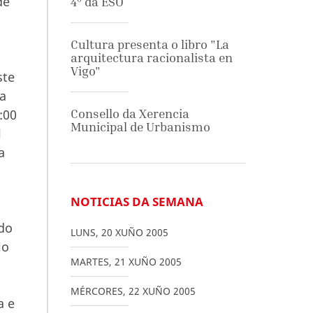
de
4º da ESO
Cultura presenta o libro "La
arquitectura racionalista en
Vigo"
ste
ta
:00
Consello da Xerencia
Municipal de Urbanismo
l
a
NOTICIAS DA SEMANA
 do
LUNS
,
20
XUÑO
2005
io
MARTES
,
21
XUÑO
2005
MÉRCORES
,
22
XUÑO
2005
a e