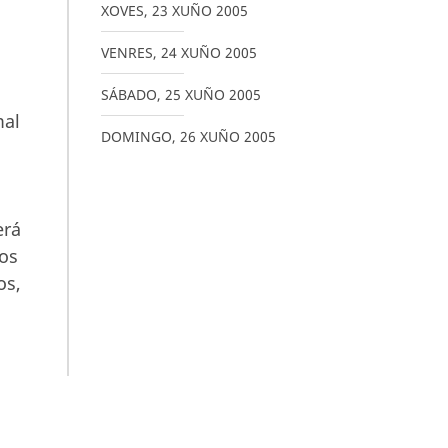
XOVES
,
23
XUÑO
2005
VENRES
,
24
XUÑO
2005
SÁBADO
,
25
XUÑO
2005
mal
DOMINGO
,
26
XUÑO
2005
erá
 os
os,