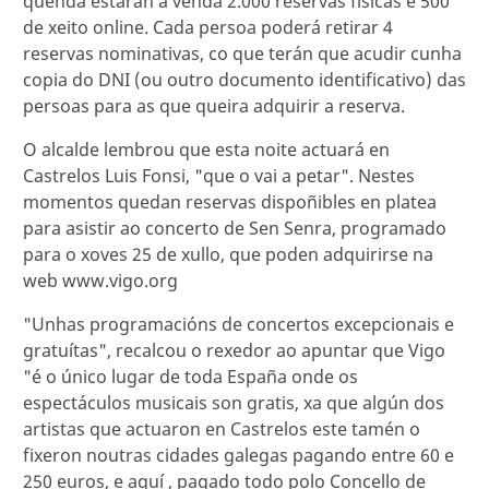
quenda estarán á venda 2.000 reservas físicas e 500
de xeito online. Cada persoa poderá retirar 4
reservas nominativas, co que terán que acudir cunha
copia do DNI (ou outro documento identificativo) das
persoas para as que queira adquirir a reserva.
O alcalde lembrou que esta noite actuará en
Castrelos Luis Fonsi, "que o vai a petar". Nestes
momentos quedan reservas dispoñibles en platea
para asistir ao concerto de Sen Senra, programado
para o xoves 25 de xullo, que poden adquirirse na
web www.vigo.org
"Unhas programacións de concertos excepcionais e
gratuítas", recalcou o rexedor ao apuntar que Vigo
"é o único lugar de toda España onde os
espectáculos musicais son gratis, xa que algún dos
artistas que actuaron en Castrelos este tamén o
fixeron noutras cidades galegas pagando entre 60 e
250 euros, e aquí , pagado todo polo Concello de