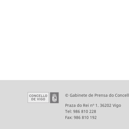
© Gabinete de Prensa do Concell
Praza do Rei nº 1. 36202 Vigo
Tel: 986 810 228
Fax: 986 810 192