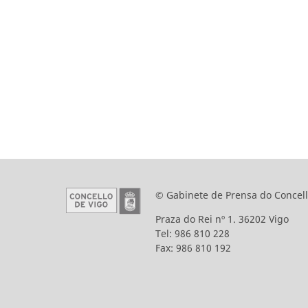
© Gabinete de Prensa do Concell
Praza do Rei nº 1. 36202 Vigo
Tel: 986 810 228
Fax: 986 810 192