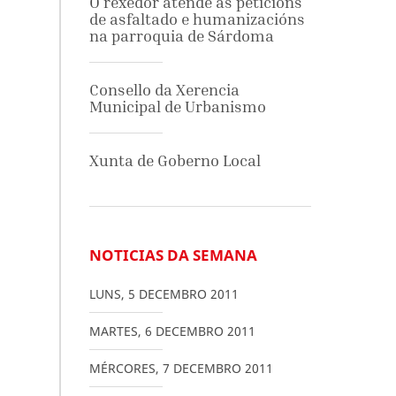
O rexedor atende as peticións
de asfaltado e humanizacións
na parroquia de Sárdoma
Consello da Xerencia
Municipal de Urbanismo
Xunta de Goberno Local
NOTICIAS DA SEMANA
LUNS
,
5
DECEMBRO
2011
MARTES
,
6
DECEMBRO
2011
MÉRCORES
,
7
DECEMBRO
2011