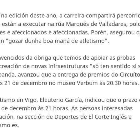
a edición deste ano, a carreira compartirá percorri
e están a executar na rúa Marqués de Valladares, pol
es e afeccionados e afeccionadas. Porén, asegurou 
án "gozar dunha boa mañá de atletismo".
vencidos da obriga que temos de apoiar as probas
creación de novas infraestruturas "só ten sentido si 
 banda, avanzou que a entrega de premios do Circuít
tes 21 de decembro no museo Verbum ás 20.30 horas.
ismo en Vigo, Eleuterio García, indicou que o prazo
6 de decembro ás 21 horas. As persoas interesadas
ación, na sección de Deportes de El Corte Inglés e
smo.es.