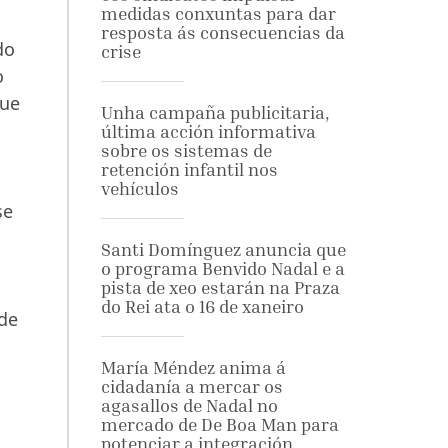
medidas conxuntas para dar
resposta ás consecuencias da
do
crise
o
que
Unha campaña publicitaria,
última acción informativa
sobre os sistemas de
retención infantil nos
vehículos
se
o
Santi Domínguez anuncia que
o programa Benvido Nadal e a
pista de xeo estarán na Praza
do Rei ata o 16 de xaneiro
 de
María Méndez anima á
cidadanía a mercar os
agasallos de Nadal no
mercado de De Boa Man para
potenciar a integración