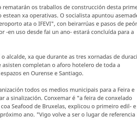
 rematarán os traballos de construcción desta prime
o estean xa operativas. O socialista apuntou asemad
roporto ata o IFEVI", con beirarrúas e pasos de peó
r -en uso desde fai un ano- estará concluída para a
o alcalde, xa que durante as tres xornadas de durac
 asisten completan o aforo hotelero de toda a
a espazos en Ourense e Santiago.
anización todos os medios municipais para a Feira e
ar a sinalización. Conxemar é "a feira de conxelado
oa Seafood de Bruxelas, explicou o primeiro edil- e
próximo ano. "Vigo volve a ser o lugar de referencia