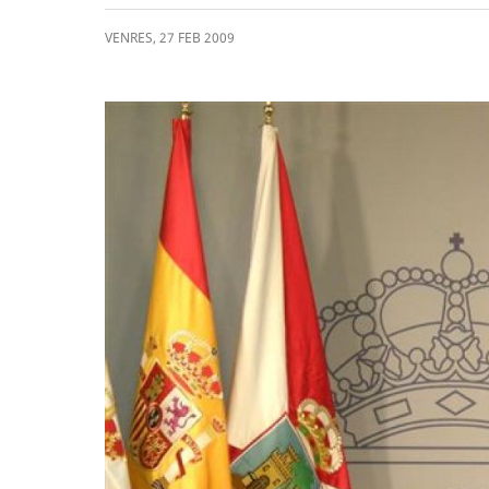
VENRES
,
27
FEB
2009