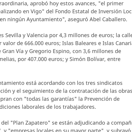
raordinaria, aprobó hoy estos avances, "el primer
lizando en Vigo" del Fondo Estatal de Inversión Loc
e en ningún Ayuntamiento", aseguró Abel Caballero.
es Sevilla y Valencia por 4,3 millones de euros; la call
 valor de 666.000 euros; Islas Baleares e Islas Canar
re Gran Vía y Gregorio Espino, con 3,6 millones de
melias, por 407.000 euros; y Simón Bolívar, entre
ntamiento está acordando con los tres sindicatos
ción y el seguimiento de la contratación de las obra
pran con "todas las garantías" la Prevención de
diciones laborales de los trabajadores.
es del "Plan Zapatero" se están adjudicando a compañ
 y "empresas locales en su mayor parte", y subrayó