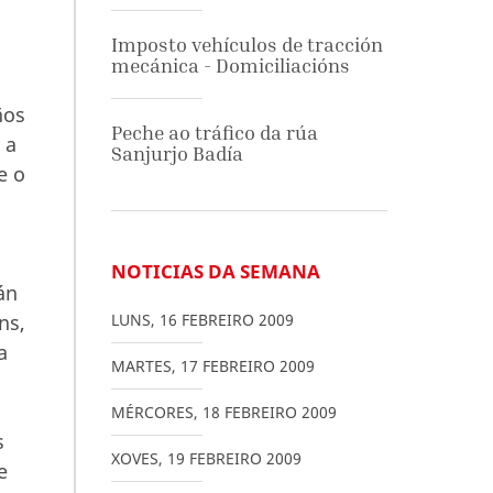
Imposto vehículos de tracción
mecánica - Domiciliacións
ños
Peche ao tráfico da rúa
 a
Sanjurjo Badía
e o
NOTICIAS DA SEMANA
án
ns,
LUNS
,
16
FEBREIRO
2009
a
MARTES
,
17
FEBREIRO
2009
MÉRCORES
,
18
FEBREIRO
2009
s
XOVES
,
19
FEBREIRO
2009
e