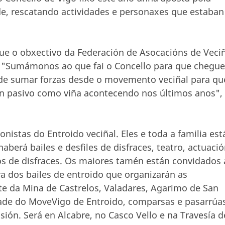
de, rescatando actividades e personaxes que estaban
ue o obxectivo da Federación de Asocacións de Veci
o. "Sumámonos ao que fai o Concello para que chegue
 de sumar forzas desde o movemento veciñal para qu
tan pasivo como viña acontecendo nos últimos anos",
nistas do Entroido veciñal. Eles e toda a familia est
aberá bailes e desfiles de disfraces, teatro, actuació
os de disfraces. Os maiores tamén están convidados 
ra dos bailes de entroido que organizarán as
te da Mina de Castrelos, Valadares, Agarimo de San
ade do MoveVigo de Entroido, comparsas e pasarrúa
asión. Será en Alcabre, no Casco Vello e na Travesía d