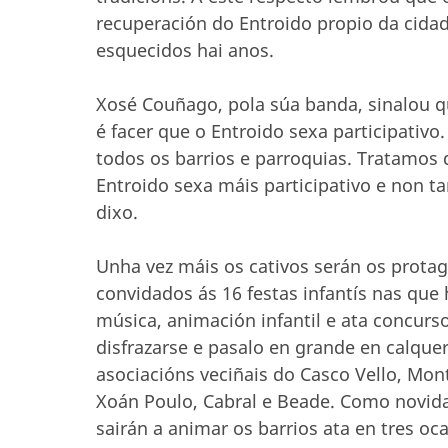
recuperación do Entroido propio da cida
esquecidos hai anos.
Xosé Couñago, pola súa banda, sinalou q
é facer que o Entroido sexa participativ
todos os barrios e parroquias. Tratamos
Entroido sexa máis participativo e non 
dixo.
Unha vez máis os cativos serán os protago
convidados ás 16 festas infantís nas que h
música, animación infantil e ata concurs
disfrazarse e pasalo en grande en calque
asociacións veciñais do Casco Vello, Mon
Xoán Poulo, Cabral e Beade. Como novid
sairán a animar os barrios ata en tres oc