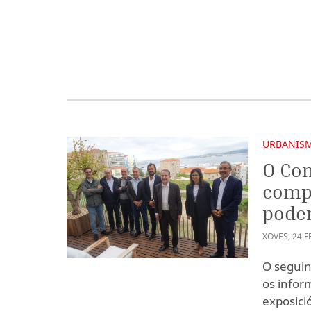
URBANIS
O Con
compe
poder
XOVES
,
24
F
O seguint
os infor
exposici