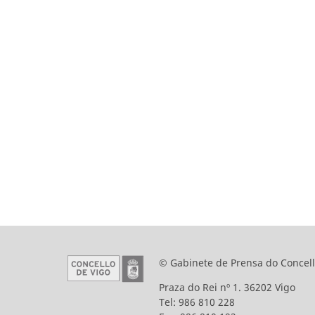
© Gabinete de Prensa do Concell
Praza do Rei nº 1. 36202 Vigo
Tel: 986 810 228