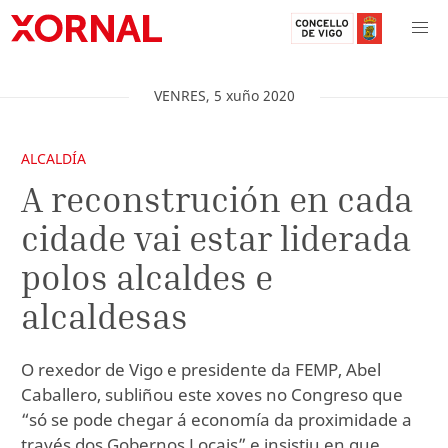
VENRES
,
5
xuño
2020
ALCALDÍA
A reconstrución en cada
cidade vai estar liderada
polos alcaldes e
alcaldesas
O rexedor de Vigo e presidente da FEMP, Abel
Caballero, subliñou este xoves no Congreso que
“só se pode chegar á economía da proximidade a
través dos Gobernos Locais” e insistiu en que