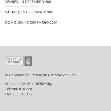
VENRES
,
14
DECEMBRO
2001
SÁBADO
,
15
DECEMBRO
2001
DOMINGO
,
16
DECEMBRO
2001
© Gabinete de Prensa do Concello de Vigo
Praza do Rei nº 1. 36202 Vigo
Tel: 986 810 228
Fax: 986 810 192