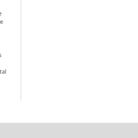
e
 e
s
tal