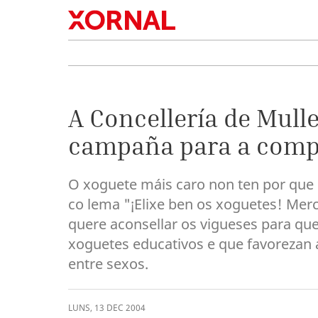
A Concellería de Mul
campaña para a compr
O xoguete máis caro non ten por que 
co lema "¡Elixe ben os xoguetes! Merc
quere aconsellar os vigueses para qu
xoguetes educativos e que favorezan 
entre sexos.
LUNS
,
13
DEC
2004