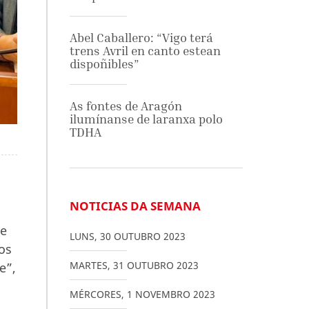
Abel Caballero: “Vigo terá
trens Avril en canto estean
dispoñibles”
As fontes de Aragón
ilumínanse de laranxa polo
TDHA
NOTICIAS DA SEMANA
s
te
LUNS
,
30
OUTUBRO
2023
os
MARTES
,
31
OUTUBRO
2023
e”,
MÉRCORES
,
1
NOVEMBRO
2023