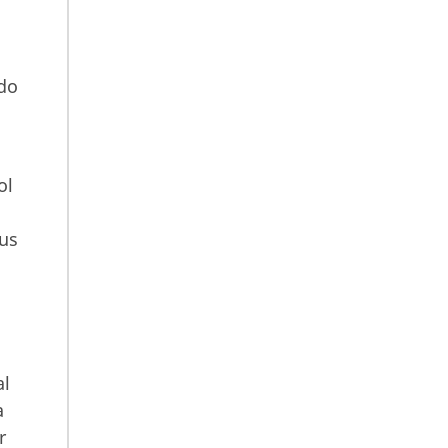
odo
ol
ous
al
a
r