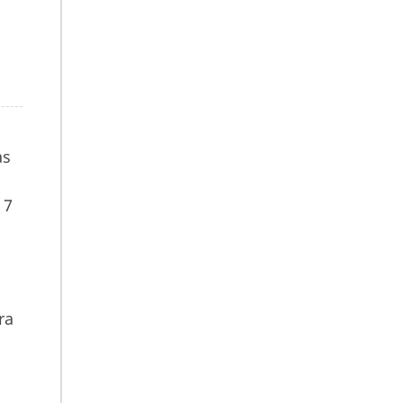
as
 7
ra