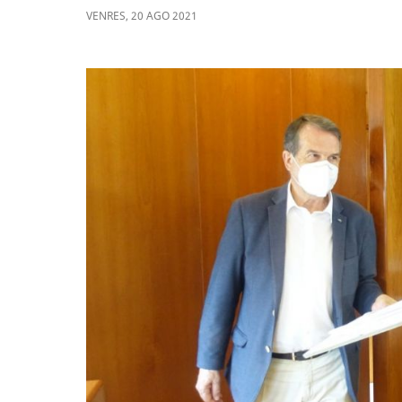
VENRES
,
20
AGO
2021