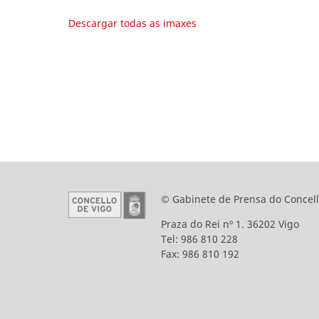
Descargar todas as imaxes
© Gabinete de Prensa do Concell
Praza do Rei nº 1. 36202 Vigo
Tel: 986 810 228
Fax: 986 810 192