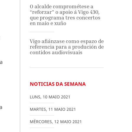
O alcalde comprométese a
“reforzar” o apoio á Vigo 430,
que programa tres concertos
en maio e xuño
l
Vigo afiánzase como espazo de
referencia para a produción de
contidos audiovisuais
va
o
NOTICIAS DA SEMANA
LUNS
,
10
MAIO
2021
a
MARTES
,
11
MAIO
2021
MÉRCORES
,
12
MAIO
2021