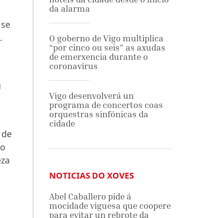
da alarma
 se
.
O goberno de Vigo multiplica
“por cinco ou seis” as axudas
de emerxencia durante o
coronavirus
u
Vigo desenvolverá un
programa de concertos coas
orquestras sinfónicas da
cidade
 de
do
eza
NOTICIAS DO XOVES
Abel Caballero pide á
mocidade viguesa que coopere
para evitar un rebrote da