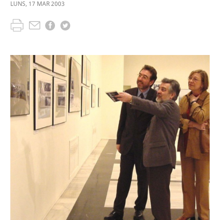
LUNS
,
17
MAR
2003