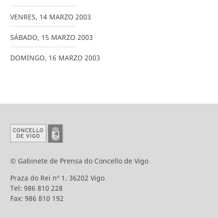
VENRES
,
14
MARZO
2003
SÁBADO
,
15
MARZO
2003
DOMINGO
,
16
MARZO
2003
© Gabinete de Prensa do Concello de Vigo
Praza do Rei nº 1. 36202 Vigo
Tel: 986 810 228
Fax: 986 810 192