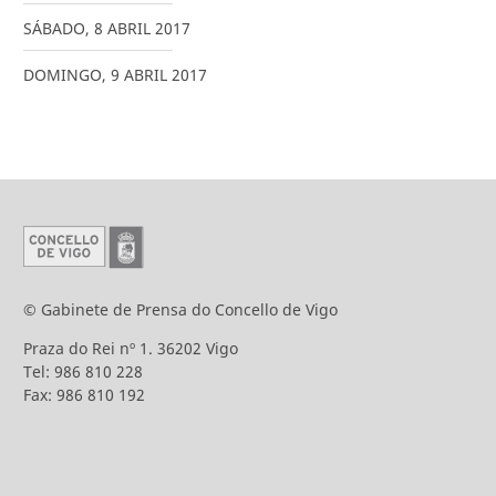
SÁBADO
,
8
ABRIL
2017
DOMINGO
,
9
ABRIL
2017
© Gabinete de Prensa do Concello de Vigo
Praza do Rei nº 1. 36202 Vigo
Tel: 986 810 228
Fax: 986 810 192