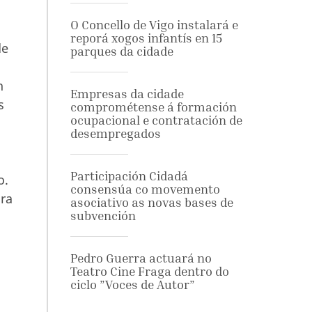
O Concello de Vigo instalará e
reporá xogos infantís en 15
de
parques da cidade
n
Empresas da cidade
s
comprométense á formación
ocupacional e contratación de
desempregados
Participación Cidadá
o.
consensúa co movemento
ara
asociativo as novas bases de
subvención
Pedro Guerra actuará no
Teatro Cine Fraga dentro do
ciclo ”Voces de Autor”