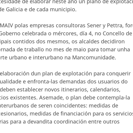
sidade de elaborar neste ano un plano de explotac
e Galicia e de cada municipio.
 MAIV polas empresas consultoras Sener y Pettra, fo
Goberno celebrada o mércores, día 4, no Concello de
cipais contidos dos mesmos, os alcaldes decidiron
ornada de traballo no mes de maio para tomar unha
porte urbano e interurbano na Mancomunidade.
elaboración dun plan de explotación para conquerir
tualidade e enfronta-las demandas dos usuarios do
eben establecer novos itinerarios, calendarios,
icios existentes. Asemade, o plan debe contempla-la
interurbanos de seren coincidentes: medidas de
sionarios, medidas de financiación para os servicio
rias para a devandita coordinación entre outros