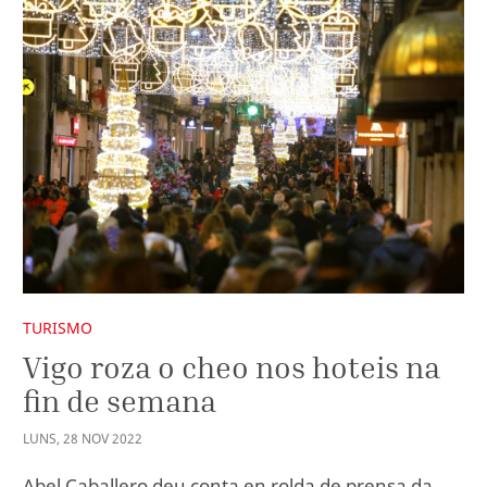
TURISMO
Vigo roza o cheo nos hoteis na
fin de semana
LUNS
,
28
NOV
2022
Abel Caballero deu conta en rolda de prensa da