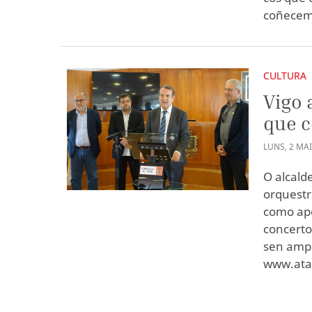
coñecem
CULTURA
Vigo 
que c
LUNS
,
2
MA
O alcald
orquestr
como ape
concerto
sen ampl
www.ata