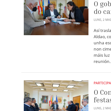
O gob
do ca
LUNS
,
2
MA
Así tras
Aldao, c
unha es
non cime
máis luz
reunión.
PARTICIP
O Con
festa
LUNS
,
2
MA