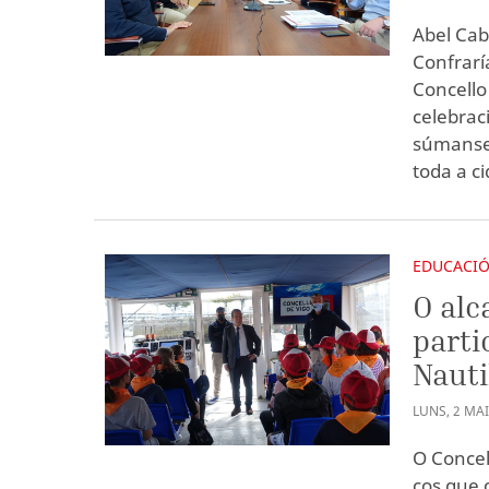
Abel Cab
Confrarí
Concello
celebraci
súmanse 
toda a c
EDUCACI
O alc
parti
Nauti
LUNS
,
2
MA
O Concell
cos que 