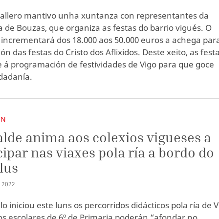
allero mantivo unha xuntanza con representantes da
a de Bouzas, que organiza as festas do barrio vigués. O
 incrementará dos 18.000 aos 50.000 euros a achega par
ón das festas do Cristo dos Aflixidos. Deste xeito, as fest
á programación de festividades de Vigo para que goce
idadanía.
ÓN
alde anima aos colexios vigueses a
cipar nas viaxes pola ría a bordo do
lus
I
2022
o iniciou este luns os percorridos didácticos pola ría de 
os escolares de 6º de Primaria poderán “afondar no