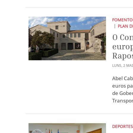
FOMENTO
PLAN D
O Con
europ
Rapos
LUNS
,
2
MA
Abel Cab
euros pa
de Gober
Transpor
DEPORTE