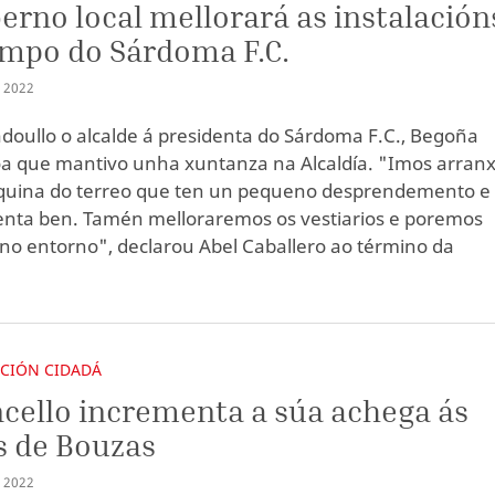
erno local mellorará as instalación
mpo do Sárdoma F.C.
I
2022
ladoullo o alcalde á presidenta do Sárdoma F.C., Begoña
oa que mantivo unha xuntanza na Alcaldía. "Imos arran
quina do terreo que ten un pequeno desprendemento e
nta ben. Tamén melloraremos os vestiarios e poremos
 no entorno", declarou Abel Caballero ao término da
ACIÓN CIDADÁ
cello incrementa a súa achega ás
s de Bouzas
I
2022