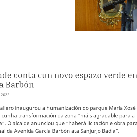
ade conta cun novo espazo verde e
a Barbón
I
2022
allero inaugurou a humanización do parque María Xosé
 cunha transformación da zona “máis agradable para a
a”. O alcalde anunciou que “haberá licitación e obra par
nal da Avenida García Barbón ata Sanjurjo Badía”.