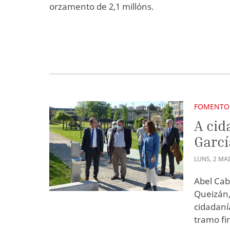
orzamento de 2,1 millóns.
FOMENTO
A cid
Garcí
LUNS
,
2
MA
Abel Cab
Queizán,
cidadaní
tramo fi