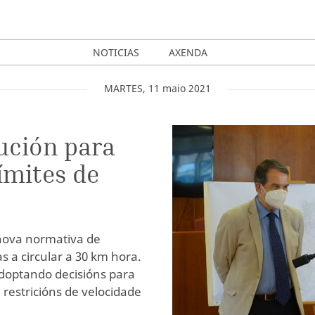
NOTICIAS
AXENDA
MARTES
,
11
maio
2021
ución para
ímites de
 nova normativa de
as a circular a 30 km hora.
adoptando decisións para
 restricións de velocidade