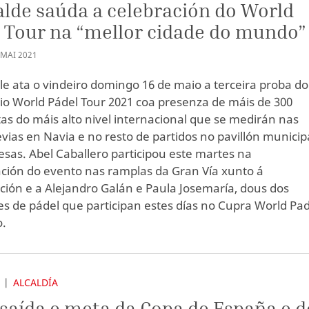
alde saúda a celebración do World
 Tour na “mellor cidade do mundo”
MAI
2021
lle ata o vindeiro domingo 16 de maio a terceira proba do
io World Pádel Tour 2021 coa presenza de máis de 300
tas do máis alto nivel internacional que se medirán nas
evias en Navia e no resto de partidos no pavillón municip
esas. Abel Caballero participou este martes na
ción do evento nas ramplas da Gran Vía xunto á
ción e a Alejandro Galán e Paula Josemaría, dous dos
s de pádel que participan estes días no Cupra World Pad
o.
S
ALCALDÍA
 saída e meta da Copa de España e d