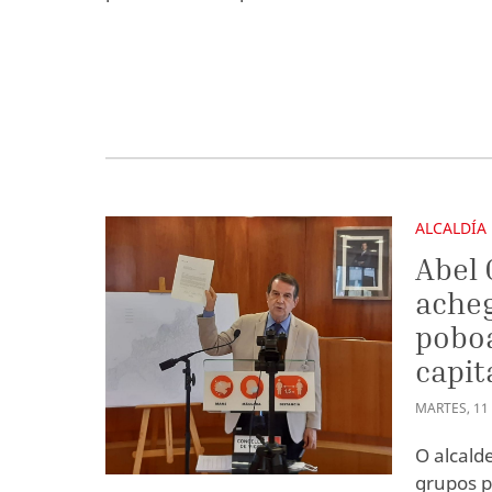
ALCALDÍA
Abel 
ache
poboa
capit
MARTES
,
11
O alcald
grupos p