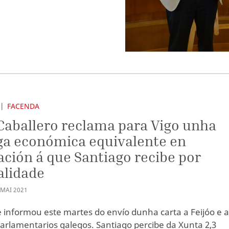
FACENDA
Caballero reclama para Vigo unha
ga económica equivalente en
ción á que Santiago recibe por
alidade
MAI
2021
e informou este martes do envío dunha carta a Feijóo e 
arlamentarios galegos. Santiago percibe da Xunta 2,3