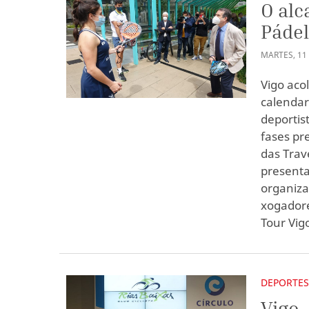
O alc
Pádel
MARTES
,
11
Vigo aco
calendar
deportis
fases pr
das Trav
presenta
organiza
xogadore
Tour Vig
DEPORTE
Vigo,