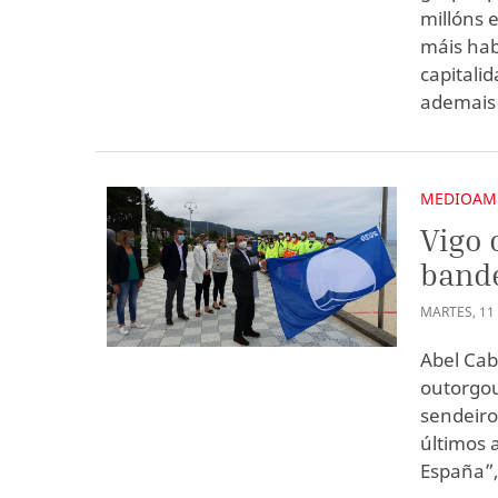
millóns e
máis hab
capitali
ademais 
MEDIOAM
Vigo 
bande
MARTES
,
11
Abel Cab
outorgou
sendeiro
últimos 
España”,