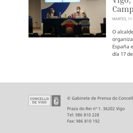
Campi
MARTES
,
11
O alcald
organiza
España e
día 17 d
© Gabinete de Prensa do Concell
Praza do Rei nº 1. 36202 Vigo
Tel: 986 810 228
Fax: 986 810 192