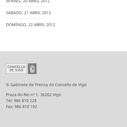
VENRES
,
20
ABRIL
2012
SÁBADO
,
21
ABRIL
2012
DOMINGO
,
22
ABRIL
2012
© Gabinete de Prensa do Concello de Vigo
Praza do Rei nº 1. 36202 Vigo
Tel: 986 810 228
Fax: 986 810 192