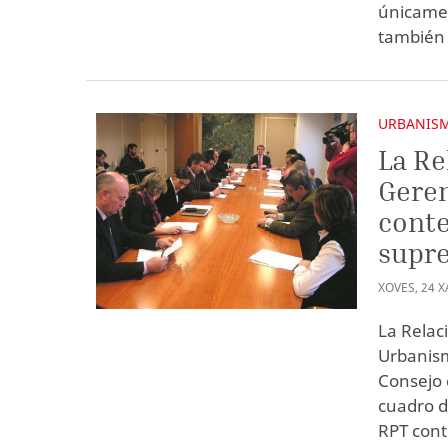
únicamen
también 
URBANIS
La Re
Geren
conte
supre
XOVES
,
24
X
La Relac
Urbanism
Consejo 
cuadro d
RPT cont