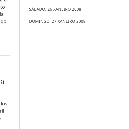
ato
SÁBADO
,
26
XANEIRO
2008
ía
igo
DOMINGO
,
27
XANEIRO
2008
da
ados
il
e