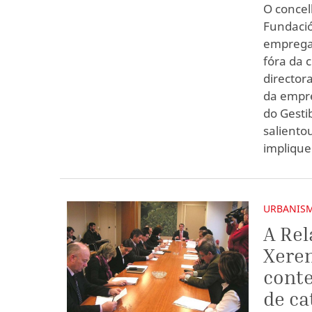
O concel
Fundació
empregar
fóra da 
director
da empre
do Gesti
saliento
implique
URBANIS
A Rel
Xeren
conte
de ca