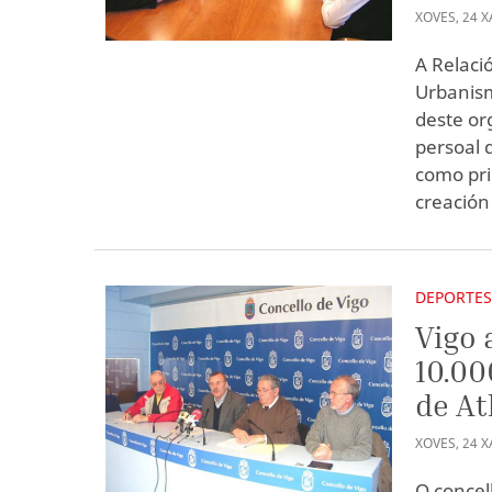
XOVES
,
24
X
A Relaci
Urbanism
deste or
persoal 
como pri
creación 
DEPORTE
Vigo 
10.00
de At
XOVES
,
24
X
O concel