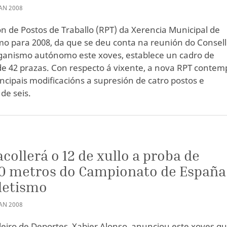
AN
2008
ón de Postos de Traballo (RPT) da Xerencia Municipal de
o para 2008, da que se deu conta na reunión do Consel
ganismo autónomo este xoves, establece un cadro de
de 42 prazas. Con respecto á vixente, a nova RPT contem
ncipais modificacións a supresión de catro postos e
de seis.
S
acollerá o 12 de xullo a proba de
0 metros do Campionato de España
letismo
AN
2008
leiro de Deportes, Xabier Alonso, anunciou este xoves qu