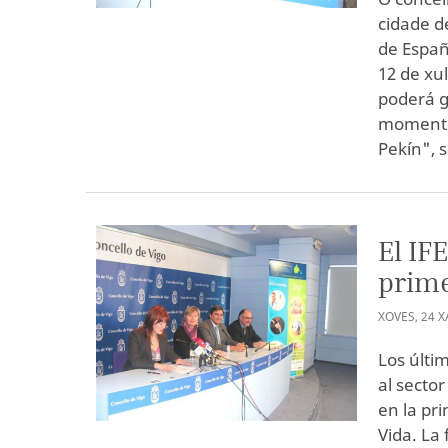
cidade d
de Españ
12 de xul
poderá g
momento 
Pekín", s
El IF
prime
XOVES
,
24
X
Los últi
al sector
en la pr
Vida. La 