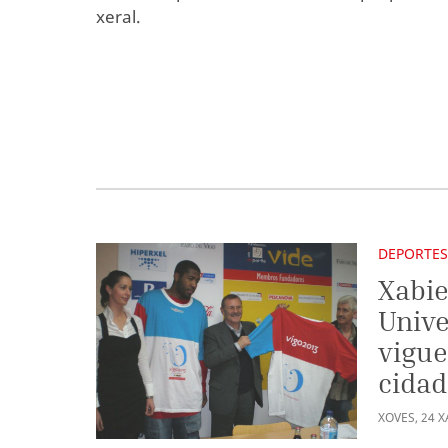
xeral.
DEPORTE
Xabie
Unive
vigue
cida
XOVES
,
24
X