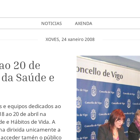
NOTICIAS
AXENDA
XOVES
,
24
xaneiro
2008
 ao 20 de
 da Saúde e
s e equipos dedicados ao
8 ao 20 de abril na
de e Hábitos de Vida. A
nha dirixida unicamente a
á acceder tamén o público