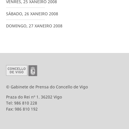
VENRES
,
25
XANEIRO
2008
SÁBADO
,
26
XANEIRO
2008
DOMINGO
,
27
XANEIRO
2008
© Gabinete de Prensa do Concello de Vigo
Praza do Rei nº 1. 36202 Vigo
Tel: 986 810 228
Fax: 986 810 192