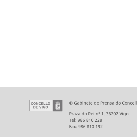
© Gabinete de Prensa do Concell
Praza do Rei nº 1. 36202 Vigo
Tel: 986 810 228
Fax: 986 810 192