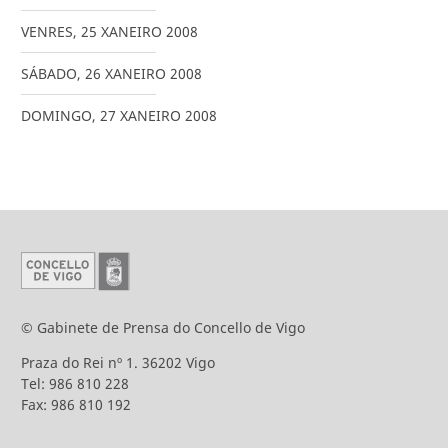
VENRES
,
25
XANEIRO
2008
SÁBADO
,
26
XANEIRO
2008
DOMINGO
,
27
XANEIRO
2008
© Gabinete de Prensa do Concello de Vigo
Praza do Rei nº 1. 36202 Vigo
Tel: 986 810 228
Fax: 986 810 192