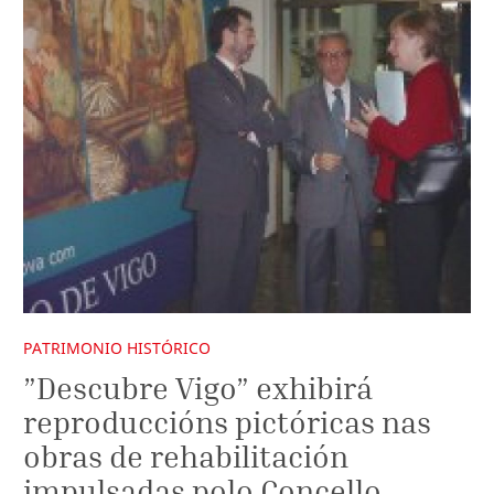
PATRIMONIO HISTÓRICO
”Descubre Vigo” exhibirá
reproduccións pictóricas nas
obras de rehabilitación
impulsadas polo Concello