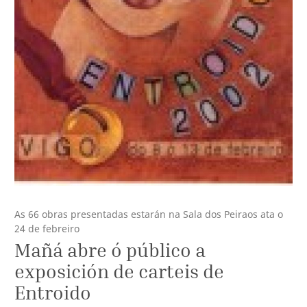
As 66 obras presentadas estarán na Sala dos Peiraos ata o
24 de febreiro
Mañá abre ó público a
exposición de carteis de
Entroido