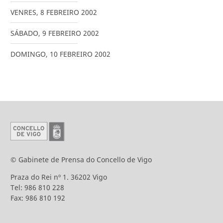
VENRES
,
8
FEBREIRO
2002
SÁBADO
,
9
FEBREIRO
2002
DOMINGO
,
10
FEBREIRO
2002
© Gabinete de Prensa do Concello de Vigo
Praza do Rei nº 1. 36202 Vigo
Tel: 986 810 228
Fax: 986 810 192