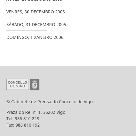
VENRES
,
30
DECEMBRO
2005
SÁBADO
,
31
DECEMBRO
2005
DOMINGO
,
1
XANEIRO
2006
© Gabinete de Prensa do Concello de Vigo
Praza do Rei nº 1. 36202 Vigo
Tel: 986 810 228
Fax: 986 810 192